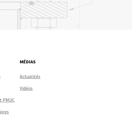
MÉDIAS
e
Actualités
Vidéos
Et PMUC
ires